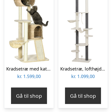
Kradsetræ med kattehus, flere platforme, hængekøje, kradsemåtte, anti-tip-anordning, beige, 60 x 60 x 150 cm
Kradsetræ, lofthøjde, justerbar 225-255 cm, platforme og hængekøjer, anti-tippe, hvid
kr.
1.599,00
kr.
1.099,00
Gå til shop
Gå til shop