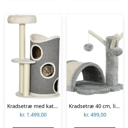
Kradsetræ med katteseng og kradsetønde til katte, 60 cm x 44,5 cm x 109 cm, grå + natur + hvid
Kradsetræ 40 cm, lille kattetårn med hule, 2 legebolde, kradsemåtte, kradsetræ til katte, klatretræ, til små og store katte, lysegrå
kr.
1.499,00
kr.
499,00