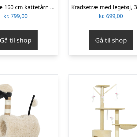
Kradsetræ 160 cm kattetårn med hængekøje, stige, hule, 2 plysbolde, sisalstolper, 48 x 48 x 160 cm, beige
kr.
799,00
kr.
699,00
Gå til shop
Gå til shop