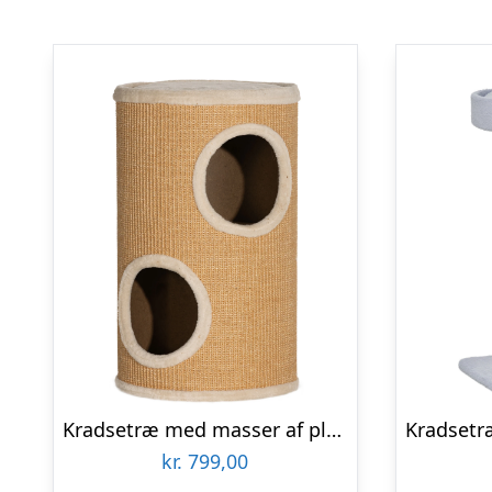
Kradsetræ med masser af plads, plysbetræk, sisaloverflade, 35 x 60h cm, brun-beige, 10 kg
kr.
799,00