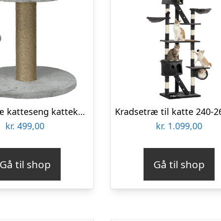
Kradsetræ katteseng kattekurv, inklusive legebold, 40 cm x 40 cm x 49 cm, grå
kr.
499,00
kr.
1.099,00
Gå til shop
Gå til shop