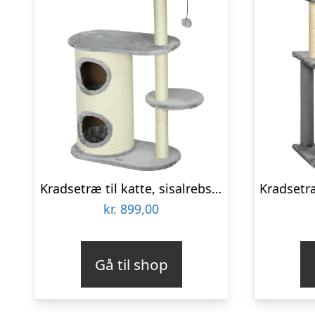
Kradsetræ til katte, sisalrebstolper, blødt plys, multi-level, boldlegetøj, grå, 59x35x100 cm
kr.
899,00
Gå til shop