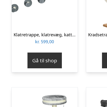
Klatretrappe, klatrevæg, kattetrappe, sæt med 4 dele, med kradsetræ, hængekøje, grå og cremehvid, 40 x 28 x 73 cm
kr.
599,00
Gå til shop