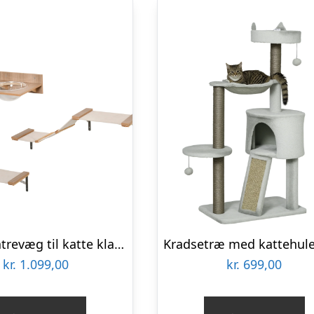
4-Delt klatrevæg til katte klatrevæg til katte med kradsetræ kattetrappe kattemøbler hængekøje lys brun sisal akryl fyr
kr.
1.099,00
kr.
699,00