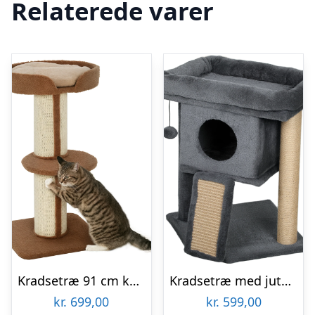
Relaterede varer
Kradsetræ 91 cm kattetårn med sisalstolper, platform, hynde, kradsetræ i flere niveauer, klatretræ, til mellemstore katte, lysebrun
Kradsetræ med jute kradsemåtte, hvileplatform, legebold, kattehus, beige, 40 x 40 x 57 cm
kr.
699,00
kr.
599,00