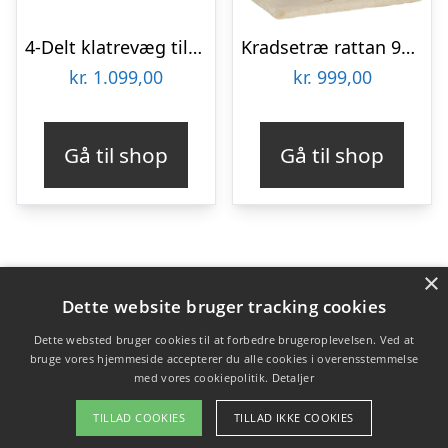
4-Delt klatrevæg til katte klatrevæg til katte med kradsetræ kattetrappe kattemøbler hængekøje lys brun sisal akryl fyr
Kradsetræ rattan 95 cm højde 3-lags kradsetræ med platform, katteseng, klatretræ med kattehule sisalstolper legebolde kattemøbler sisal naturlig+beige
kr.
1.099,00
kr.
999,00
Gå til shop
Gå til shop
×
Varekategorier
Dette website bruger tracking cookies
Produkter
Dette websted bruger cookies til at forbedre brugeroplevelsen. Ved at
bruge vores hjemmeside accepterer du alle cookies i overensstemmelse
med vores cookiepolitik.
Detaljer
Copyright 2026 - Pilanto Aps
TILLAD COOKIES
TILLAD IKKE COOKIES
Forside
Om / kontakt
Blog
Betingelser